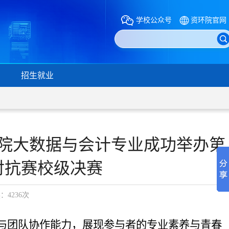
学校公众号
资环院官网
招生就业
院大数据与会计专业成功举办第
对抗赛校级决赛
读：
4236
次
与团队协作能力，展现参与者的专业素养与青春